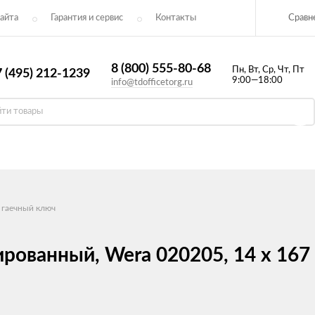
Сравн
айта
Гарантия и сервис
Контакты​
8 (800) 555-80-68
Пн, Вт, Ср, Чт, Пт
 (495) 212-1239
9:00—18:00
info@tdofficetorg.ru
 гаечный ключ
рованный, Wera 020205, 14 x 167