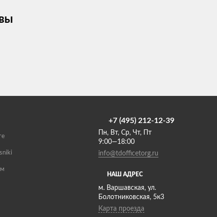
ывы
+7 (495) 212-12-39
Пн, Вт, Ср, Чт, Пт
те
9:00—18:00
sniki
info@tdofficetorg.ru
ам
НАШ АДРЕС
м. Варшавская, ул.
Болотниковская, 5к3
Карта проезда