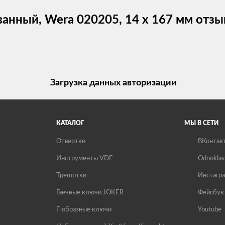
анный, Wera 020205, 14 x 167 мм отз
Загрузка данных авторизации
КАТАЛОГ
МЫ В СЕТИ
Отвертки
ВКонтак
Инструменты VDE
Odnoklas
Трещотки
Инстагр
Гаечные ключи JOKER
Фейсбук
Г-образные ключи
Youtube