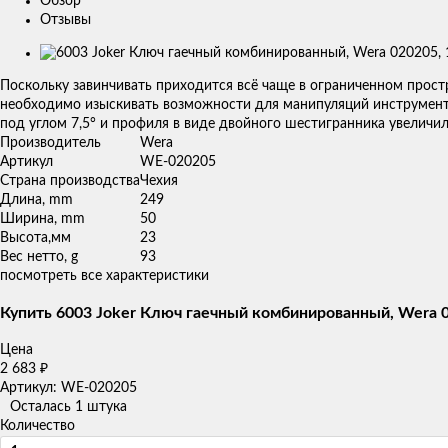
Обзор
Отзывы
Изображения
товаров
Поскольку завинчивать приходится всё чаще в ограниченном прост
необходимо изыскивать возможности для манипуляций инструменто
под углом 7,5° и профиля в виде двойного шестигранника увеличи
Производитель
Wera
Артикул
WE-020205
Страна производства
Чехия
Длина, mm
249
Ширина, mm
50
Высота,мм
23
Вес нетто, g
93
посмотреть все характеристики
Купить 6003 Joker Ключ гаечный комбинированный, Wera 0
Цена
2 683
₽
Артикул: WE-020205
Осталась 1 штука
Количество