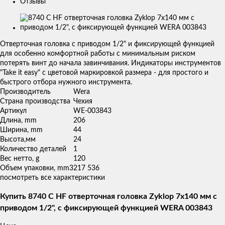
Отзывы
Изображения
товаров
Отверточная головка с приводом 1/2" и фиксирующей функцией
для особенно комфортной работы с минимальным риском
потерять винт до начала завинчивания. Индикаторы инструментов
"Take it easy" с цветовой маркировкой размера - для простого и
быстрого отбора нужного инструмента.
Производитель
Wera
Страна производства
Чехия
Артикул
WE-003843
Длина, mm
206
Ширина, mm
44
Высота,мм
24
Количество деталей
1
Вес нетто, g
120
Объем упаковки, mm3
217 536
посмотреть все характеристики
Купить 8740 C HF отверточная головка Zyklop 7х140 мм с
приводом 1/2", с фиксирующей функцией WERA 003843