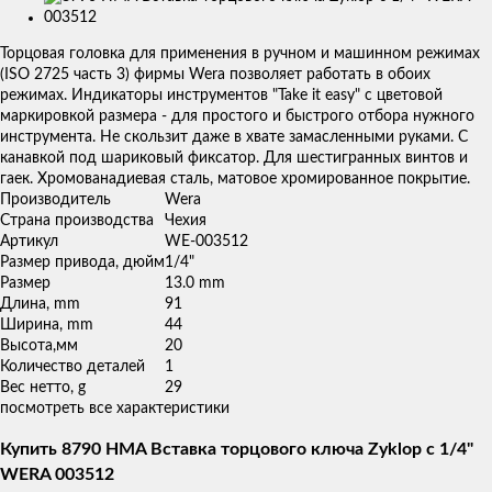
Изображения
товаров
Торцовая головка для применения в ручном и машинном режимах
(ISO 2725 часть 3) фирмы Wera позволяет работать в обоих
режимах. Индикаторы инструментов "Take it easy" с цветовой
маркировкой размера - для простого и быстрого отбора нужного
инструмента. Не скользит даже в хвате замасленными руками. С
канавкой под шариковый фиксатор. Для шестигранных винтов и
гаек. Хромованадиевая сталь, матовое хромированное покрытие.
Производитель
Wera
Страна производства
Чехия
Артикул
WE-003512
Размер привода, дюйм
1/4"
Размер
13.0 mm
Длина, mm
91
Ширина, mm
44
Высота,мм
20
Количество деталей
1
Вес нетто, g
29
посмотреть все характеристики
Купить 8790 HMA Вставка торцового ключа Zyklop с 1/4"
WERA 003512