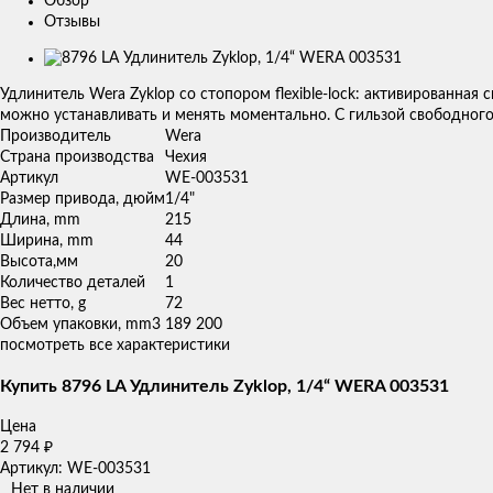
Обзор
Отзывы
Изображения
товаров
Удлинитель Wera Zyklop со стопором flexible-lock: активированная
можно устанавливать и менять моментально. С гильзой свободного
Производитель
Wera
Страна производства
Чехия
Артикул
WE-003531
Размер привода, дюйм
1/4"
Длина, mm
215
Ширина, mm
44
Высота,мм
20
Количество деталей
1
Вес нетто, g
72
Объем упаковки, mm3
189 200
посмотреть все характеристики
Купить 8796 LA Удлинитель Zyklop, 1/4“ WERA 003531
Цена
2 794
₽
Артикул: WE-003531
Нет в наличии