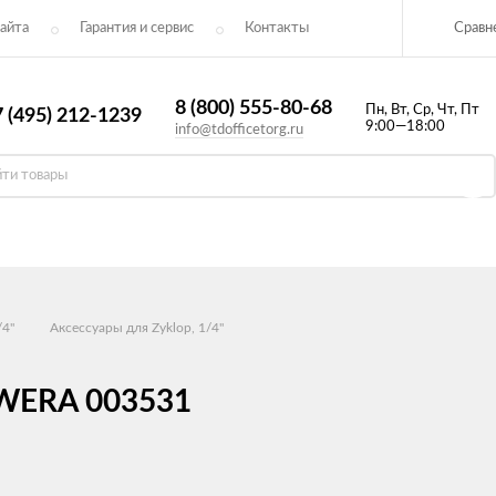
Сравн
айта
Гарантия и сервис
Контакты​
8 (800) 555-80-68
Пн, Вт, Ср, Чт, Пт
 (495) 212-1239
9:00—18:00
info@tdofficetorg.ru
/4"
Аксессуары для Zyklop, 1/4"
 WERA 003531