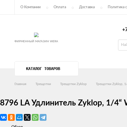
О Компании
Оплата
Доставка
Политика с
Пользовательское соглашение
+7
ФИРМЕННЫЙ МАГАЗИН WERA
КАТАЛОГ ТОВАРОВ
Главная
Трещотки
Трещотки Zyklop
Трещотки Zyklop, 1
8796 LA Удлинитель Zyklop, 1/4“