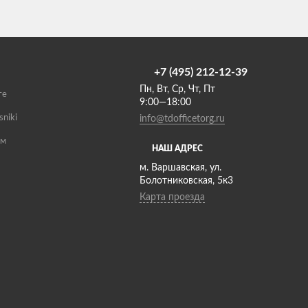
+7 (495) 212-12-39
Пн, Вт, Ср, Чт, Пт
те
9:00—18:00
sniki
info@tdofficetorg.ru
ам
НАШ АДРЕС
м. Варшавская, ул.
Болотниковская, 5к3
Карта проезда