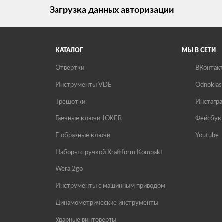
Загрузка данных авторизации
КАТАЛОГ
МЫ В СЕТИ
Отвертки
ВКонтак
Инструменты VDE
Odnoklas
Трещотки
Инстагр
Гаечные ключи JOKER
Фейсбук
Г-образные ключи
Youtube
Наборы с ручкой Kraftform Kompakt
Wera 2go
Инструменты с машинным приводом
Динамометрические инструменты
Ударные винтоверты