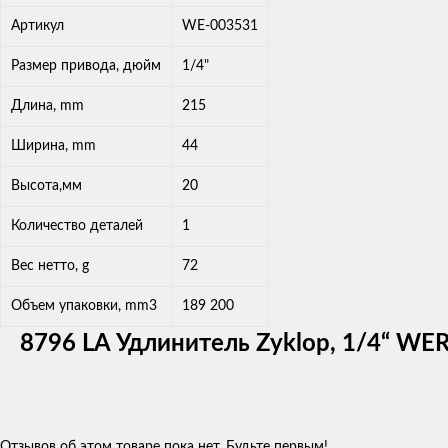
Артикул
WE-003531
Размер привода, дюйм
1/4"
Длина, mm
215
Ширина, mm
44
Высота,мм
20
Количество деталей
1
Вес нетто, g
72
Объем упаковки, mm3
189 200
8796 LA Удлинитель Zyklop, 1/4“ WE
Отзывов об этом товаре пока нет. Будьте первым!