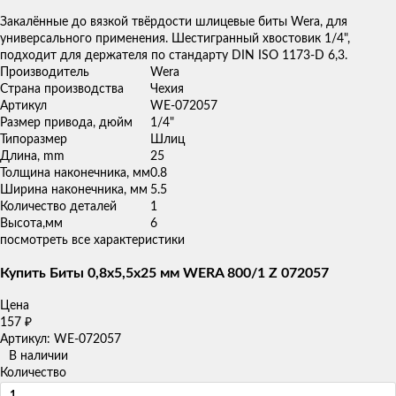
товаров
Закалённые до вязкой твёрдости шлицевые биты Wera, для
универсального применения. Шестигранный хвостовик 1/4",
подходит для держателя по стандарту DIN ISO 1173-D 6,3.
Производитель
Wera
Страна производства
Чехия
Артикул
WE-072057
Размер привода, дюйм
1/4"
Типоразмер
Шлиц
Длина, mm
25
Толщина наконечника, мм
0.8
Ширина наконечника, мм
5.5
Количество деталей
1
Высота,мм
6
посмотреть все характеристики
Купить Биты 0,8х5,5х25 мм WERA 800/1 Z 072057
Цена
157
₽
Артикул: WE-072057
В наличии
Количество