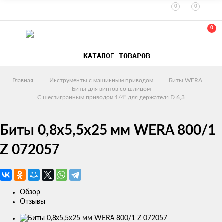
0
0
0
КАТАЛОГ ТОВАРОВ
Главная
Инструменты с машинным приводом
Биты WERA
Биты для винтов со шлицом
С шестигранным приводом 1/4" для держателя D 6,3
Биты 0,8х5,5х25 мм WERA 800/1
Z 072057
Обзор
Отзывы
Изображения