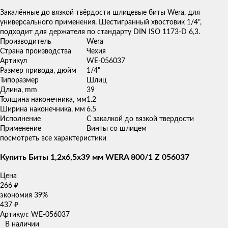
товаров
Закалённые до вязкой твёрдости шлицевые биты Wera, для
универсального применения. Шестигранный хвостовик 1/4",
подходит для держателя по стандарту DIN ISO 1173-D 6,3.
Производитель
Wera
Страна производства
Чехия
Артикул
WE-056037
Размер привода, дюйм
1/4"
Типоразмер
Шлиц
Длина, mm
39
Толщина наконечника, мм
1.2
Ширина наконечника, мм
6.5
Исполнение
С закалкой до вязкой твердости
Применение
Винты со шлицем
посмотреть все характеристики
Купить Биты 1,2х6,5х39 мм WERA 800/1 Z 056037
Цена
266
₽
экономия
39%
437
₽
Артикул: WE-056037
В наличии