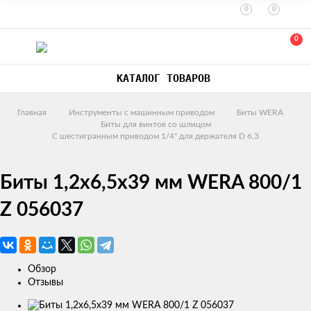
0
0
0
КАТАЛОГ ТОВАРОВ
Главная
Инструменты с машинным приводом
Биты WERA
Биты для винтов со шлицом
С шестигранным приводом 1/4" для держателя D 6,3
Биты 1,2х6,5х39 мм WERA 800/1
Z 056037
Обзор
Отзывы
Изображения