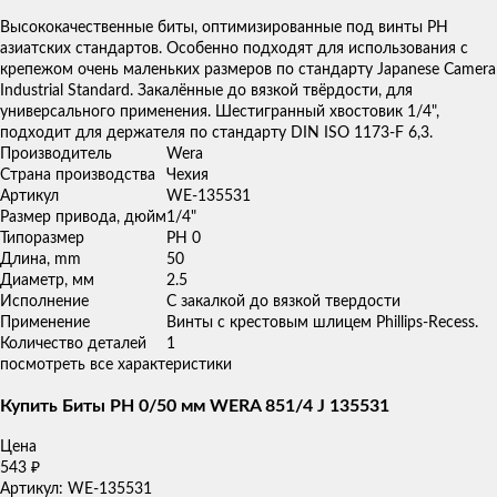
товаров
Высококачественные биты, оптимизированные под винты PH
азиатских стандартов. Особенно подходят для использования с
крепежом очень маленьких размеров по стандарту Japanese Camera
Industrial Standard. Закалённые до вязкой твёрдости, для
универсального применения. Шестигранный хвостовик 1/4",
подходит для держателя по стандарту DIN ISO 1173-F 6,3.
Производитель
Wera
Страна производства
Чехия
Артикул
WE-135531
Размер привода, дюйм
1/4"
Типоразмер
РН 0
Длина, mm
50
Диаметр, мм
2.5
Исполнение
С закалкой до вязкой твердости
Применение
Винты с крестовым шлицем Phillips-Recess.
Количество деталей
1
посмотреть все характеристики
Купить Биты PH 0/50 мм WERA 851/4 J 135531
Цена
543
₽
Артикул: WE-135531