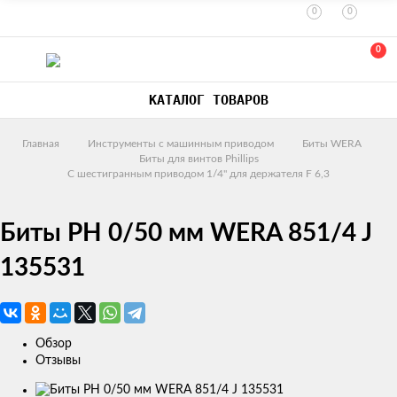
0
0
0
КАТАЛОГ ТОВАРОВ
Главная
Инструменты с машинным приводом
Биты WERA
Биты для винтов Phillips
С шестигранным приводом 1/4" для держателя F 6,3
Биты PH 0/50 мм WERA 851/4 J
135531
Обзор
Отзывы
Изображения