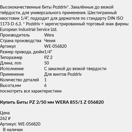
товаров
Высококачественные биты Pozidriv*. Закалённые до вязкой
твёрдости, для универсального применения. Шестигранный
хвостовик 1/4", подходит для держателя по стандарту DIN ISO
1173-D 6,3. * Pozidriv = зарегистрированный торговый знак фирмы
European Industrial Service Ltd.
Производитель
Wera
Страна производства
Чехия
Артикул
WE-056820
Размер привода, дюйм
1/4"
Типоразмер
PZ 2
Длина, mm
50
Исполнение
С закалкой до вязкой твердости
Применение
Для винтов Pozidriv
Количество деталей
1
Высота,мм
6
посмотреть все характеристики
Купить Биты PZ 2/50 мм WERA 855/1 Z 056820
Цена
262
₽
Артикул: WE-056820
В наличии