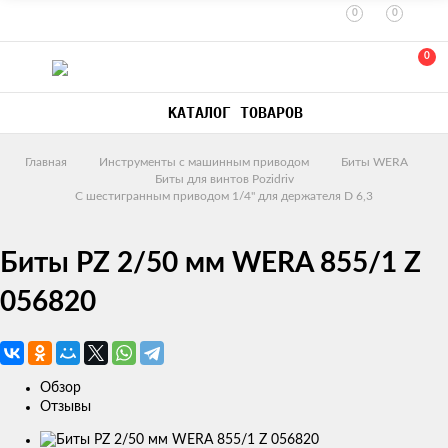
0
0
0
КАТАЛОГ ТОВАРОВ
Главная
Инструменты с машинным приводом
Биты WERA
Биты для винтов Pozidriv
С шестигранным приводом 1/4" для держателя D 6,3
Биты PZ 2/50 мм WERA 855/1 Z
056820
Обзор
Отзывы
Изображения