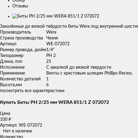
Обзор
Отзывы
Изображения
товаров
Закалённые до вязкой твёрдости биты Wera под внутренний шестиг
Производитель
Wera
Страна производства
Чехия
Артикул
WE-072072
Размер привода, дюйм
1/4"
Типоразмер
PH 2
Длина, mm
25
Исполнение
С закалкой до вязкой твердости
Применение
Винты с крестовым шлицем Phillips-Recess.
Количество деталей
1
Высота,мм
6
посмотреть все характеристики
Купить Биты РН 2/25 мм WERA 851/1 Z 072072
Цена
100
₽
Артикул: WE-072072
Нет в наличии
Количество