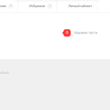
ение
Избранное
Личный кабинет
0
0
0
Корзина
пуста
 D 6,3