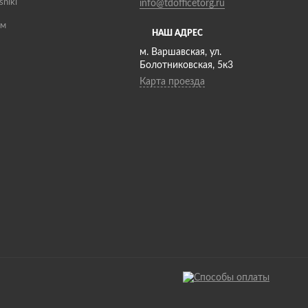
sniki
info@tdofficetorg.ru
ам
НАШ АДРЕС
м. Варшавская, ул.
Болотниковская, 5к3
Карта проезда