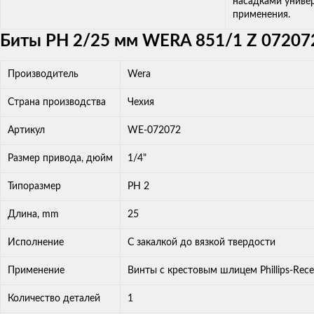
насадками униве
применения.
Биты РН 2/25 мм WERA 851/1 Z 072072
Производитель
Wera
Страна производства
Чехия
Артикул
WE-072072
Размер привода, дюйм
1/4"
Типоразмер
PH 2
Длина, mm
25
Исполнение
С закалкой до вязкой твердости
Применение
Винты с крестовым шлицем Phillips-Rece
Количество деталей
1