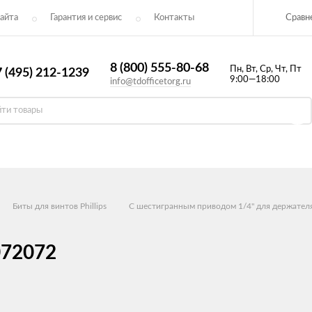
Сравн
айта
Гарантия и сервис
Контакты​
8 (800) 555-80-68
Пн, Вт, Ср, Чт, Пт
 (495) 212-1239
9:00—18:00
info@tdofficetorg.ru
Биты для винтов Phillips
С шестигранным приводом 1/4" для держателя
072072