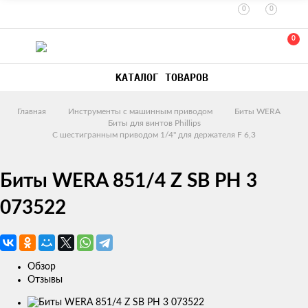
0
0
0
КАТАЛОГ ТОВАРОВ
Главная
Инструменты с машинным приводом
Биты WERA
Биты для винтов Phillips
С шестигранным приводом 1/4" для держателя F 6,3
Биты WERA 851/4 Z SB PH 3
073522
Обзор
Отзывы
Изображения