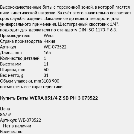
товаров
Высококачественные биты с торсионной зоной, в которой гасятся
пики кинетической нагрузки. За счёт этого значительно возрастает
срок службы изделия. Закалённые до вязкой твёрдости, для
универсального применения. Шестигранный хвостовик 1/4",
подходит для держателя по стандарту DIN ISO 1173-F 6,3.
Производитель
Wera
Страна производства
Чехия
Артикул
WE-073522
Длина, mm
165
Количество деталей
1
Высота,мм
11
Ширина, mm
60
Вес нетто, g
31
Объем упаковки, mm3
108 900
посмотреть все характеристики
Купить Биты WERA 851/4 Z SB PH 3 073522
Цена
867
₽
Артикул: WE-073522
Нет в наличии
Количество