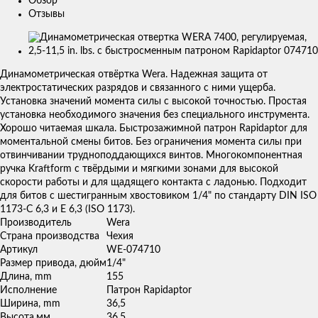
Обзор
Отзывы
Изображения
товаров
Динамометрическая отвёртка Wera. Надежная защита от
электростатических разрядов и связанного с ними ущерба.
Установка значений момента силы с высокой точностью. Простая
установка необходимого значения без специального инструмента.
Хорошо читаемая шкала. Быстрозажимной патрон Rapidaptor для
моментальной смены битов. Без ограничения момента силы при
отвинчивании трудноподдающихся винтов. Многокомпонентная
ручка Kraftform с твёрдыми и мягкими зонами для высокой
скорости работы и для щадящего контакта с ладонью. Подходит
для битов с шестигранным хвостовиком 1/4" по стандарту DIN ISO
1173-C 6,3 и E 6,3 (ISO 1173).
Производитель
Wera
Страна производства
Чехия
Артикул
WE-074710
Размер привода, дюйм
1/4"
Длина, mm
155
Исполнение
Патрон Rapidaptor
Ширина, mm
36,5
Высота,мм
36,5