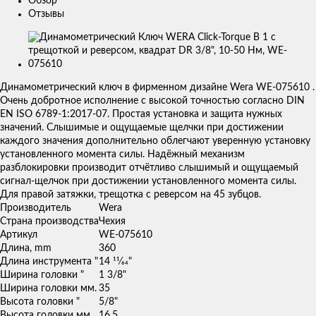
Обзор
Отзывы
Изображения
товаров
Динамометрический ключ в фирменном дизайне Wera WE-075610 .
Очень добротное исполнение с высокой точностью согласно DIN
EN ISO 6789-1:2017-07. Простая установка и защита нужных
значений. Слышимые и ощущаемые щелчки при достижении
каждого значения дополнительно облегчают уверенную установку
установленного момента силы. Надёжный механизм
разблокировки производит отчётливо слышимый и ощущаемый
сигнал-щелчок при достижении установленного момента силы.
Для правой затяжки, трещотка с реверсом на 45 зубцов.
Производитель
Wera
Страна производства
Чехия
Артикул
WE-075610
Длина, mm
360
Длина инструмента "
14 11⁄64"
Ширина головки "
1 3/8"
Ширина головки мм.
35
Высота головки "
5/8"
Высота головки мм.
16.5