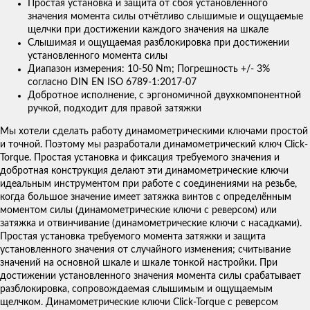
Простая установка и защита от сбоя установленного
значения момента силы отчётливо слышимые и ощущаемые
щелчки при достижении каждого значения на шкале
Слышимая и ощущаемая разблокировка при достижении
установленного момента силы
Диапазон измерения: 10-50 Nm; Погрешность +/- 3%
согласно DIN EN ISO 6789-1:2017-07
Добротное исполнение, с эргономичной двухкомпонентной
ручкой, подходит для правой затяжки
Мы хотели сделать работу динамометрическими ключами простой
и точной. Поэтому мы разработали динамометрический ключ Click-
Torque. Простая установка и фиксация требуемого значения и
добротная конструкция делают эти динамометрические ключи
идеальным инструментом при работе с соединениями на резьбе,
когда большое значение имеет затяжка винтов с определённым
моментом силы (динамометрические ключи с реверсом) или
затяжка и отвинчивание (динамометрические ключи с насадками).
Простая установка требуемого момента затяжки и защита
установленного значения от случайного изменения; считывание
значений на основной шкале и шкале тонкой настройки. При
достижении установленного значения момента силы срабатывает
разблокировка, сопровождаемая слышимым и ощущаемым
щелчком. Динамометрические ключи Click-Torque с реверсом