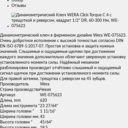
Обзор
Отзывы
Изображения
товаров
Динамометрический ключ в фирменном дизайне Wera WE-075623.
Очень добротное исполнение с высокой точностью согласно DIN
EN ISO 6789-1:2017-07. Простая установка и защита нужных
значений. Слышимые и ощущаемые щелчки при достижении
каждого значения дополнительно облегчают уверенную установку
установленного момента силы. Надёжный механизм
разблокировки производит отчётливо слышимый и ощущаемый
сигнал-щелчок при достижении установленного момента силы.
Для правой затяжки, трещотка с реверсом на 45 зубцов.
Производитель
Wera
Страна производства
Чехия
Артикул
WE-075623
Длина, mm
620
Длина инструмента "
23 27/64"
Ширина головки "
1 11/16"
Ширина головки мм.
43
Высота головки "
45/64"
Высота головки мм.
18.5