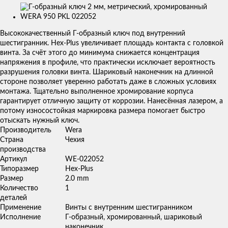
Изображения
товаров
Высококачественный Г-образный ключ под внутренний
шестигранник. Hex-Plus увеличивает площадь контакта с головкой
винта. За счёт этого до минимума снижается концентрация
напряжения в профиле, что практически исключает вероятность
разрушения головки винта. Шариковый наконечник на длинной
стороне позволяет уверенно работать даже в сложных условиях
монтажа. Тщательно выполненное хромирование корпуса
гарантирует отличную защиту от коррозии. Нанесённая лазером, а
потому износостойкая маркировка размера помогает быстро
отыскать нужный ключ.
Производитель
Wera
Страна
Чехия
производства
Артикул
WE-022052
Типоразмер
Hex-Plus
Размер
2.0 mm
Количество
1
деталей
Применение
Винты с внутренним шестигранником
Исполнение
Г-образный, хромированный, шариковый
наконечник