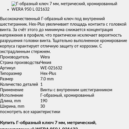
Изображения
товаров
Высококачественный Г-образный ключ под внутренний
шестигранник. Hex-Plus увеличивает площадь контакта с головкой
винта. За счёт этого до минимума снижается концентрация
напряжения в профиле, что практически исключает вероятность
разрушения головки винта. Тщательно выполненное хромирование
корпуса гарантирует отличную защиту от коррозии. С
экстрадлинным стержнем.
Производитель
Wera
Страна производства
Чехия
Артикул
WE-021632
Типоразмер
Hex-Plus
Размер
7.0 mm
Количество деталей
1
Применение
Винты с внутренним шестигранником
Исполнение
Г-образный, хромированный
Длина, mm
190
Ширина, mm
30
посмотреть все характеристики
Купить Г-образный ключ 7 мм, метрический,