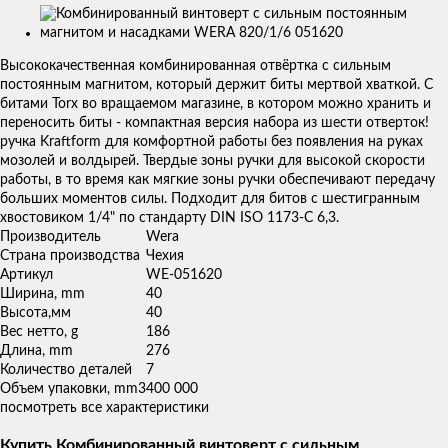
Изображения
товаров
Высококачественная комбинированная отвёртка с сильным
постоянным магнитом, который держит биты мертвой хваткой. С
битами Torx во вращаемом магазине, в котором можно хранить и
переносить биты - компактная версия набора из шести отверток!
ручка Kraftform для комфортной работы без появления на руках
мозолей и волдырей. Твердые зоны ручки для высокой скорости
работы, в то время как мягкие зоны ручки обеспечивают передачу
больших моментов силы. Подходит для битов с шестигранным
хвостовиком 1/4" по стандарту DIN ISO 1173-C 6,3.
Производитель
Wera
Страна производства
Чехия
Артикул
WE-051620
Ширина, mm
40
Высота,мм
40
Вес нетто, g
186
Длина, mm
276
Количество деталей
7
Объем упаковки, mm3
400 000
посмотреть все характеристики
Купить Комбинированный винтоверт с сильным