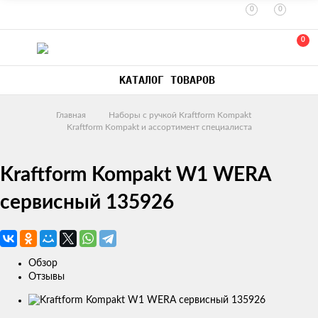
0
0
0
КАТАЛОГ ТОВАРОВ
Главная
Наборы с ручкой Kraftform Kompakt
Kraftform Kompakt и ассортимент специалиста
Kraftform Kompakt W1 WERA
сервисный 135926
Обзор
Отзывы
Изображения