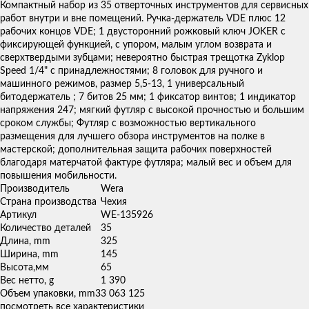
товаров
Компактный набор из 35 отверточных инструментов для сервисных
работ внутри и вне помещений. Ручка-держатель VDE плюс 12
рабочих концов VDE; 1 двусторонний рожковый ключ JOKER с
фиксирующей функцией, с упором, малым углом возврата и
сверхтвердыми зубцами; невероятно быстрая трещотка Zyklop
Speed 1/4" с принадлежностями; 8 головок для ручного и
машинного режимов, размер 5,5-13, 1 универсальный
битодержатель ; 7 битов 25 мм; 1 фиксатор винтов; 1 индикатор
напряжения 247; мягкий футляр с высокой прочностью и большим
сроком службы; Футляр с возможностью вертикального
размещения для лучшего обзора инструментов на полке в
мастерской; дополнительная защита рабочих поверхностей
благодаря матерчатой фактуре футляра; малый вес и объем для
повышения мобильности.
Производитель
Wera
Страна производства
Чехия
Артикул
WE-135926
Количество деталей
35
Длина, mm
325
Ширина, mm
145
Высота,мм
65
Вес нетто, g
1 390
Объем упаковки, mm3
3 063 125
посмотреть все характеристики