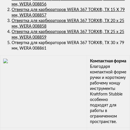
мм, WERA 008856
Отвертка для карбюраторов WERA 367 TORX®, TX 15 X 79
мм, WERA 008857
Отвертка для карбюраторов WERA 367 TORX®, TX 20 x 25
мм, WERA 008858
Отвертка для карбюраторов WERA 367 TORX®, TX 25 x 25
мм, WERA 008859
Отвертка для карбюраторов WERA 367 TORX®, TX 30 x 79
мм, WERA 008861
Компактная форма
Благодаря
компактной форме
ручки и короткому
рабочему концу
инструменты
Kraftform Stubbie
особенно
подходят для
работы в
ограниченном
пространстве.