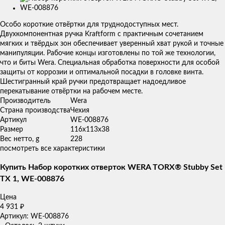
Изображения
товаров
Особо короткие отвёртки для труднодоступных мест.
Двухкомпонентная ручка Kraftform с практичным сочетанием
мягких и твёрдых зон обеспечивает уверенный хват рукой и точные
манипуляции. Рабочие концы изготовлены по той же технологии,
что и биты Wera. Специальная обработка поверхности для особой
защиты от коррозии и оптимальной посадки в головке винта.
Шестигранный край ручки предотвращает надоедливое
перекатывание отвёртки на рабочем месте.
Производитель
Wera
Страна производства
Чехия
Артикул
WE-008876
Размер
116x113x38
Вес нетто, g
228
посмотреть все характеристики
Купить Набор коротких отверток WERA TORX® Stubby Set
TX 1, WE-008876
Цена
4 931
₽
Артикул: WE-008876