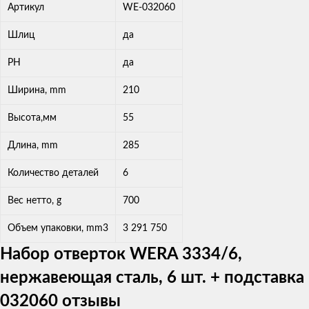
Артикул
WE-032060
Шлиц
да
PH
да
Ширина, mm
210
Высота,мм
55
Длина, mm
285
Количество деталей
6
Вес нетто, g
700
Объем упаковки, mm3
3 291 750
Набор отверток WERA 3334/6,
нержавеющая сталь, 6 шт. + подставка
032060 отзывы