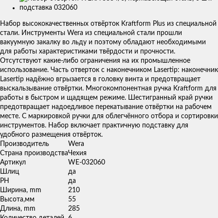
Изображения
товаров
Набор высококачественных отвёрток Kraftform Plus из специальной
стали. Инструменты Wera из специальной стали прошли
вакуумную закалку во льду и поэтому обладают необходимыми
для работы характеристиками твёрдости и прочности.
Отсутствуют какие-либо ограничения на их промышленное
использование. Часть отверток с наконечником Lasertip: наконечник
Lasertip надёжно вгрызается в головку винта и предотвращает
выскальзывание отвёртки. Многокомпонентная ручка Kraftform для
работы в быстром и щадящем режиме. Шестигранный край ручки
предотвращает надоедливое перекатывание отвёртки на рабочем
месте. С маркировкой ручки для облегчённого отбора и сортировки
инструментов. Набор включает практичную подставку для
удобного размещения отвёрток.
Производитель
Wera
Страна производства
Чехия
Артикул
WE-032060
Шлиц
да
PH
да
Ширина, mm
210
Высота,мм
55
Длина, mm
285
Количество деталей
6