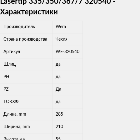
Lasertip 335/350/367/7 320540 -
Характеристики
Производитель
Wera
Страна производства
Чехия
Артикул
WE-320540
Шлиц
да
PH
да
PZ
Да
TORX®
да
Длина, mm
285
Ширина, mm
210
Высота,мм
55