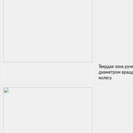
Твердая зона руч
диаметром враща
колесу