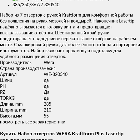
Изображения
товаров
Набор из 7 отверток с ручкой Kraftform для комфортной работы
без появления на руках мозолей и волдырей. Наконечник Lasertip
надёжно вгрызается в головку винта и предотвращает
выскальзывание отвёртки. Шестигранный край ручки
предотвращает надоедливое перекатывание отвёртки на рабочем
месте. С маркировкой ручки для облегчённого отбора и сортировки
инструментов. Набор включает практичную подставку для
удобного размещения отвёрток.
Производитель
Wera
Страна производства
Чехия
Артикул
WE-320540
Шлиц
да
PH
да
PZ
Да
TORX®
да
Длина, mm
285
Ширина, mm
210
Высота,мм
55
посмотреть все характеристики
Купить Набор отверток WERA Kraftform Plus Lasertip