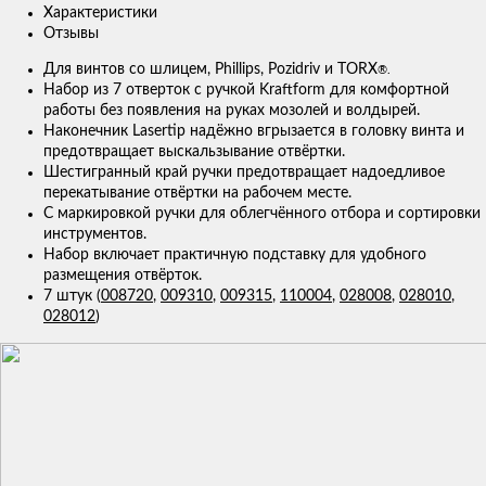
Характеристики
Отзывы
Для винтов со шлицем, Phillips, Pozidriv и TORX
®.
Набор из 7 отверток с ручкой Kraftform для комфортной
работы без появления на руках мозолей и волдырей.
Наконечник Lasertip надёжно вгрызается в головку винта и
предотвращает выскальзывание отвёртки.
Шестигранный край ручки предотвращает надоедливое
перекатывание отвёртки на рабочем месте.
С маркировкой ручки для облегчённого отбора и сортировки
инструментов.
Набор включает практичную подставку для удобного
размещения отвёрток.
7 штук (
008720
,
009310
,
009315
,
110004
,
028008
,
028010
,
028012
)