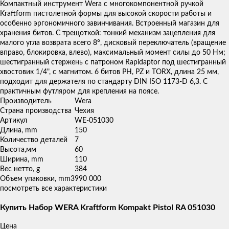
товаров
Компактный инструмент Wera с многокомпонентной ручкой
Kraftform пистолетной формы для высокой скорости работы и
особенно эргономичного завинчивания. Встроенный магазин для
хранения битов. С трещоткой: тонкий механизм зацепления для
малого угла возврата всего 8°, дисковый переключатель (вращение
вправо, блокировка, влево), максимальный момент силы до 50 Нм;
шестигранный стержень с патроном Rapidaptor под шестигранный
хвостовик 1/4", с магнитом. 6 битов PH, PZ и TORX, длина 25 мм,
подходит для держателя по стандарту DIN ISO 1173-D 6,3. С
практичным футляром для крепления на поясе.
Производитель
Wera
Страна производства
Чехия
Артикул
WE-051030
Длина, mm
150
Количество деталей
7
Высота,мм
60
Ширина, mm
110
Вес нетто, g
384
Объем упаковки, mm3
990 000
посмотреть все характеристики
Купить Набор WERA Kraftform Kompakt Pistol RA 051030
Цена