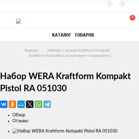
0
0
0
КАТАЛОГ ТОВАРОВ
Главная
Наборы с ручкой Kraftform Kompakt
Kraftform Kompakt и ассортимент специалиста
Набор WERA Kraftform Kompakt
Pistol RA 051030
Обзор
Отзывы
Изображения