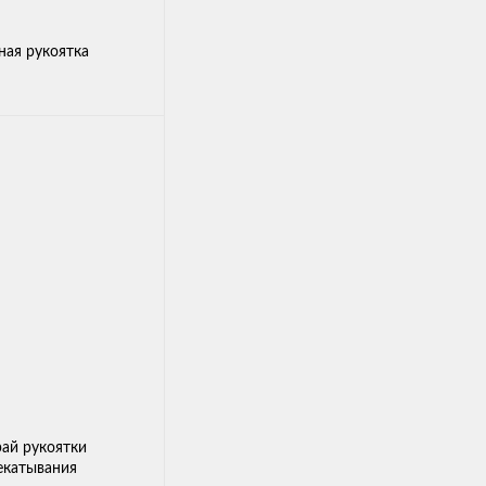
ая рукоятка
ай рукоятки
екатывания