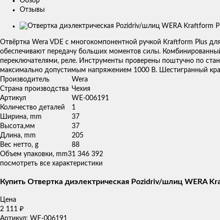
Обзор
Отзывы
Изображения
товаров
Отвёртка Wera VDE с многокомпонентной ручкой Kraftform Plus дл
обеспечивают передачу больших моментов силы. Комбинированный
переключателями, реле. Инструменты проверены поштучно по стан
максимально допустимым напряжением 1000 В. Шестигранный край
Производитель
Wera
Страна производства
Чехия
Артикул
WE-006191
Количество деталей
1
Ширина, mm
37
Высота,мм
37
Длина, mm
205
Вес нетто, g
88
Объем упаковки, mm3
1 346 392
посмотреть все характеристики
Купить Отвертка диэлектрическая Pozidriv/шлиц WERA Kraft
Цена
2 111
₽
Артикул: WE-006191