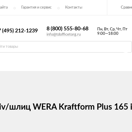
Сравн
айта
Гарантия и сервис
Контакты​
8 (800) 555-80-68
Пн, Вт, Ср, Чт, Пт
 (495) 212-1239
9:00—18:00
info@tdofficetorg.ru
v/шлиц WERA Kraftform Plus 165 i