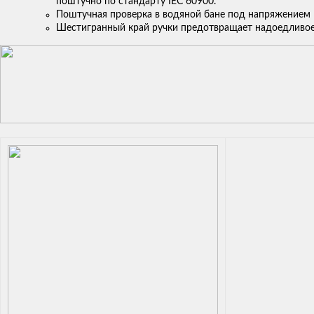
поштучно по стандарту IEC 60900.
Поштучная проверка в водяной бане под напряжением 
Шестигранный край ручки предотвращает надоедливое 