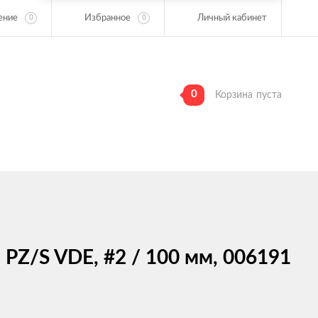
ение
Избранное
Личный кабинет
0
0
0
Корзина
пуста
 PZ/S VDE, #2 / 100 мм, 006191