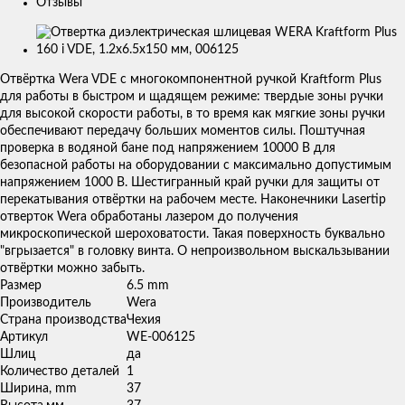
Отзывы
Изображения
товаров
Отвёртка Wera VDE с многокомпонентной ручкой Kraftform Plus
для работы в быстром и щадящем режиме: твердые зоны ручки
для высокой скорости работы, в то время как мягкие зоны ручки
обеспечивают передачу больших моментов силы. Поштучная
проверка в водяной бане под напряжением 10000 В для
безопасной работы на оборудовании с максимально допустимым
напряжением 1000 В. Шестигранный край ручки для защиты от
перекатывания отвёртки на рабочем месте. Наконечники Lasertip
отверток Wera обработаны лазером до получения
микроскопической шероховатости. Такая поверхность буквально
"вгрызается" в головку винта. О непроизвольном выскальзывании
отвёртки можно забыть.
Размер
6.5 mm
Производитель
Wera
Страна производства
Чехия
Артикул
WE-006125
Шлиц
да
Количество деталей
1
Ширина, mm
37