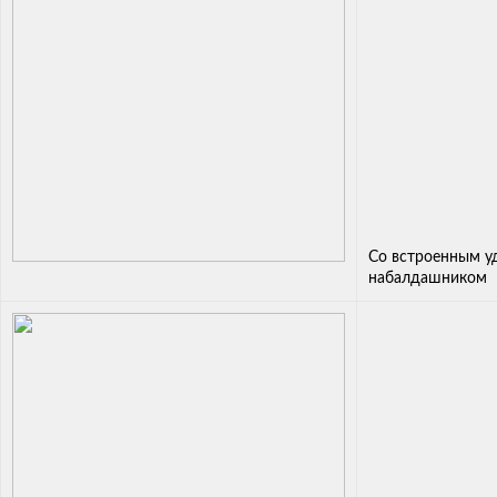
Со встроенным 
набалдашником