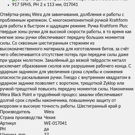
Изображения
товаров
Отвёртка-резец Wera для завинчивания, долбления и работы с
проблемным крепежом. С многокомпонентной ручкой Kraftform
для работы в быстром и щадящем режиме. Ручка Kraftform Plus:
твердые зоны ручки для высокой скорости работы, в то время как
мягкие зоны ручки обеспечивают передачу больших моментов
силы. Со сквозным шестигранным стержнем из
высококачественного материала для изготовления битов, за счёт
чего обеспечивается отсутствие потерь при передаче силы даже
при ударах молотком. Закалённый до вязкой твёрдости металл
исключает образование сколов или разрушение рабочего конца. С
ударным задником для увеличения срока службы и снижения
опасности раскалывания ручки. Гнездо с внутренним квадратом в
ударном заднике позволяет с воротком, трещоткой Zyklop или
ручкой-трещоткой повысить передачу моментов силы. Наконечник
Wera Black Point и трудоёмкий процесс закалки обеспечивают
долгий срок службы наконечника, повышенную защиту от
коррозии и высокую точность работы. Шестигранный край р
Производитель
Wera
Страна производства
Чехия
Артикул
WE-017041
PH
да
Ширина, mm
37