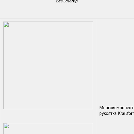
Без Lasertip
Многокомпонент
рукоятка Kraftfo