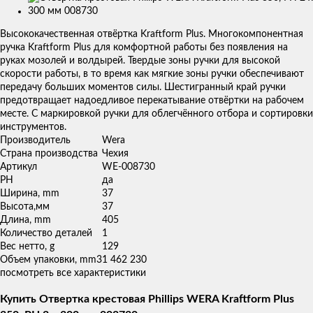
Изображения
товаров
Высококачественная отвёртка Kraftform Plus. Многокомпонентная
ручка Kraftform Plus для комфортной работы без появления на
руках мозолей и волдырей. Твердые зоны ручки для высокой
скорости работы, в то время как мягкие зоны ручки обеспечивают
передачу больших моментов силы. Шестигранный край ручки
предотвращает надоедливое перекатывание отвёртки на рабочем
месте. С маркировкой ручки для облегчённого отбора и сортировки
инструментов.
Производитель
Wera
Страна производства
Чехия
Артикул
WE-008730
PH
да
Ширина, mm
37
Высота,мм
37
Длина, mm
405
Количество деталей
1
Вес нетто, g
129
Объем упаковки, mm3
1 462 230
посмотреть все характеристики
Купить Отвертка крестовая Phillips WERA Kraftform Plus