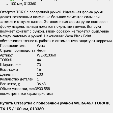
Изображения
товаров
Отвёртка TORX с поперечной ручкой. Идеальная форма ручки
делает возможным получение больших моментов силы при
затяжке и отпуске винтов. Эргономичная форма ручки повторяет
форму ладони, пальцы ложатся в округлые выемки. Вся рука
получает контакт с ручкой, таким образом не теряется сцепление
между ладонью и ручкой. Наконечник Wera Black Point
обеспечивает точность работы и оптимальную защиту от коррозии.
Производитель
Wera
Страна производства
Чехия
Артикул
WE-013360
TORX®
да
Ширина, mm
70
Высота,мм
16
Длина, mm
133
Количество деталей
1
Вес нетто, g
36,68
Объем упаковки, mm3
900 558
посмотреть все характеристики
Купить Отвертка с поперечной ручкой WERA 467 TORX®,
TX 15 / 100 мм, 013360