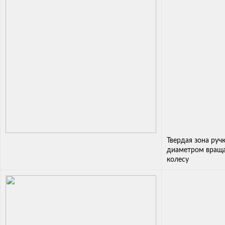
Твердая зона руч
диаметром враща
колесу