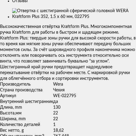
Отзывы
Изображения
товаров
Высококачественная отвёртка Kraftform Plus. Многокомпонентная
ручка Kraftform для работы в быстром и щадящем режиме.
Kraftform Plus: твердые зоны ручки для высокой скорости работы, в
то время как мягкие зоны ручки обеспечивают передачу больших
моментов силы. За счёт шаровидного профиля наконечника можно
отклонять или поворачивать ось инструмента относительно оси
винта, что позволяет завинчивать буквально "за углом".
Шестигранный край ручки предотвращает надоедливое
перекатывание отвёртки на рабочем месте. С маркировкой ручки
для облегчённого отбора и сортировки инструментов.
Производитель
Wera
Страна производства
Чехия
Артикул
WE-022795
Внутренний шестигранник
да
Длина, mm
130
Высота,мм
22
Ширина, mm
22
Количество деталей
1
Вес нетто, g
18,62