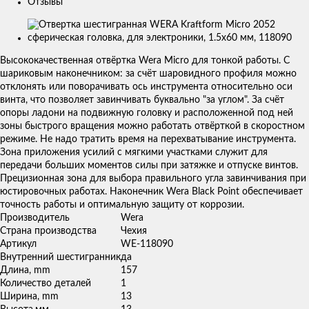
Отзывы
Изображения
товаров
Высококачественная отвёртка Wera Micro для тонкой работы. С
шариковым наконечником: за счёт шаровидного профиля можно
отклонять или поворачивать ось инструмента относительно оси
винта, что позволяет завинчивать буквально "за углом". За счёт
опоры ладони на подвижную головку и расположенной под ней
зоны быстрого вращения можно работать отвёрткой в скоростном
режиме. Не надо тратить время на перехватывание инструмента.
Зона приложения усилий с мягкими участками служит для
передачи больших моментов силы при затяжке и отпуске винтов.
Прецизионная зона для выбора правильного угла завинчивания при
юстировочных работах. Наконечник Wera Black Point обеспечивает
точность работы и оптимальную защиту от коррозии.
Производитель
Wera
Страна производства
Чехия
Артикул
WE-118090
Внутренний шестигранник
да
Длина, mm
157
Количество деталей
1
Ширина, mm
13