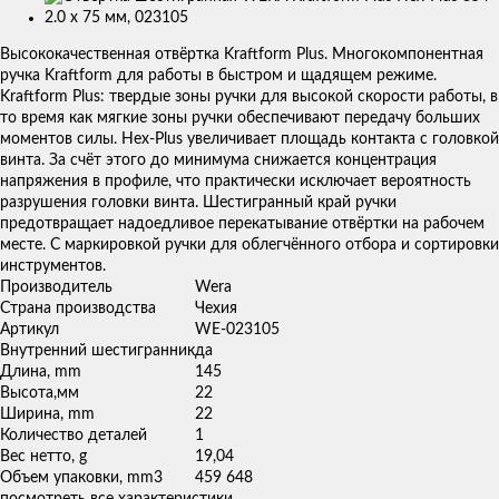
Изображения
товаров
Высококачественная отвёртка Kraftform Plus. Многокомпонентная
ручка Kraftform для работы в быстром и щадящем режиме.
Kraftform Plus: твердые зоны ручки для высокой скорости работы, в
то время как мягкие зоны ручки обеспечивают передачу больших
моментов силы. Hex-Plus увеличивает площадь контакта с головкой
винта. За счёт этого до минимума снижается концентрация
напряжения в профиле, что практически исключает вероятность
разрушения головки винта. Шестигранный край ручки
предотвращает надоедливое перекатывание отвёртки на рабочем
месте. С маркировкой ручки для облегчённого отбора и сортировки
инструментов.
Производитель
Wera
Страна производства
Чехия
Артикул
WE-023105
Внутренний шестигранник
да
Длина, mm
145
Высота,мм
22
Ширина, mm
22
Количество деталей
1
Вес нетто, g
19,04
Объем упаковки, mm3
459 648
посмотреть все характеристики