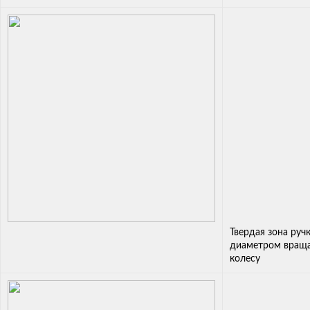
Твердая зона руч
диаметром враща
колесу