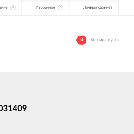
ение
Избранное
Личный кабинет
0
0
0
Корзина
пуста
 031409