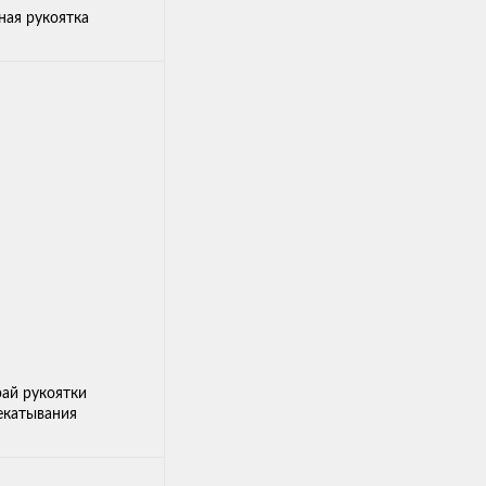
ая рукоятка
ай рукоятки
екатывания