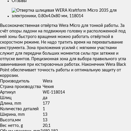
Отзывы
Изображения
товаров
Высококачественная отвёртка Wera Micro для тонкой работы. За
счёт опоры ладони на подвижную головку и расположенной под
ней зоны быстрого вращения можно работать отвёрткой в
скоростном режиме. Не надо тратить время на перехватывание
инструмента. Зона приложения усилий с мягкими участками
служит для передачи больших моментов силы при затяжке и
отпуске винтов. Прецизионная зона для выбора правильного угла
завинчивания при юстировочных работах. Наконечник Wera Black
Point обеспечивает точность работы и оптимальную защиту от
коррозии.
Производитель
Wera
Страна производства
Чехия
Артикул
WE-118014
Шлиц
да
Длина, mm
177
Количество деталей
1
Ширина, mm
13
Высота,мм
13
Вес нетто, g
20,1