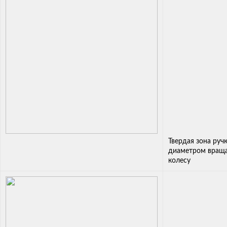
Твердая зона руч
диаметром враща
колесу