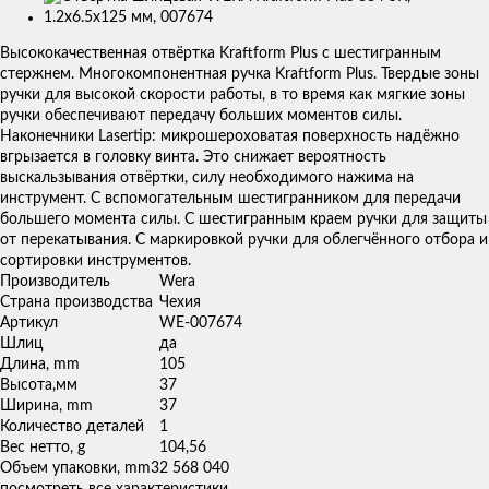
Изображения
товаров
Высококачественная отвёртка Kraftform Plus с шестигранным
стержнем. Многокомпонентная ручка Kraftform Plus. Твердые зоны
ручки для высокой скорости работы, в то время как мягкие зоны
ручки обеспечивают передачу больших моментов силы.
Наконечники Lasertip: микрошероховатая поверхность надёжно
вгрызается в головку винта. Это снижает вероятность
выскальзывания отвёртки, силу необходимого нажима на
инструмент. С вспомогательным шестигранником для передачи
большего момента силы. С шестигранным краем ручки для защиты
от перекатывания. С маркировкой ручки для облегчённого отбора и
сортировки инструментов.
Производитель
Wera
Страна производства
Чехия
Артикул
WE-007674
Шлиц
да
Длина, mm
105
Высота,мм
37
Ширина, mm
37
Количество деталей
1
Вес нетто, g
104,56
Объем упаковки, mm3
2 568 040
посмотреть все характеристики