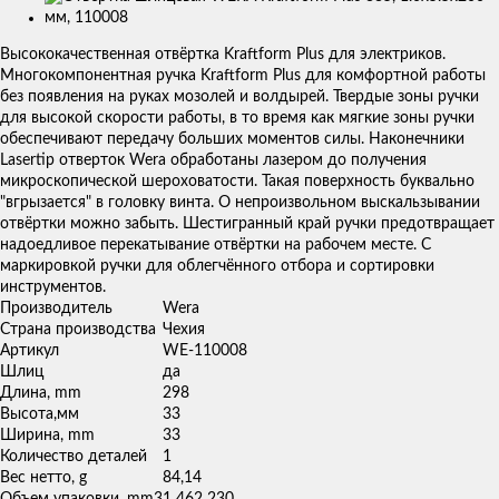
Изображения
товаров
Высококачественная отвёртка Kraftform Plus для электриков.
Многокомпонентная ручка Kraftform Plus для комфортной работы
без появления на руках мозолей и волдырей. Твердые зоны ручки
для высокой скорости работы, в то время как мягкие зоны ручки
обеспечивают передачу больших моментов силы. Наконечники
Lasertip отверток Wera обработаны лазером до получения
микроскопической шероховатости. Такая поверхность буквально
"вгрызается" в головку винта. О непроизвольном выскальзывании
отвёртки можно забыть. Шестигранный край ручки предотвращает
надоедливое перекатывание отвёртки на рабочем месте. С
маркировкой ручки для облегчённого отбора и сортировки
инструментов.
Производитель
Wera
Страна производства
Чехия
Артикул
WE-110008
Шлиц
да
Длина, mm
298
Высота,мм
33
Ширина, mm
33
Количество деталей
1
Вес нетто, g
84,14
Объем упаковки, mm3
1 462 230