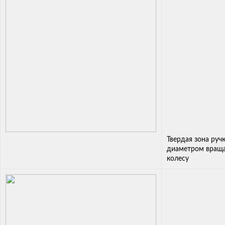
Твердая зона руч
диаметром враща
колесу