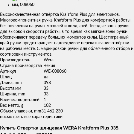
Изображения
товаров
Высококачественная отвёртка Kraftform Plus для электриков.
Многокомпонентная ручка Kraftform Plus для комфортной работы
без появления на руках мозолей и волдырей. Твердые зоны ручки
для высокой скорости работы, в то время как мягкие зоны ручки
обеспечивают передачу больших моментов силы. Шестигранный
край ручки предотвращает надоедливое перекатывание отвёртки
на рабочем месте. С маркировкой ручки для облегчённого отбора и
сортировки инструментов.
Производитель
Wera
Страна производства
Чехия
Артикул
WE-008060
Шлиц
да
Длина, mm
398
Высота,мм
33
Ширина, mm
33
Количество деталей
1
Вес нетто, g
102
Объем упаковки, mm3
1 462 230
посмотреть все характеристики
Купить Отвертка шлицевая WERA Kraftform Plus 335,