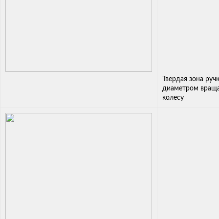
Твердая зона руч
диаметром враща
колесу