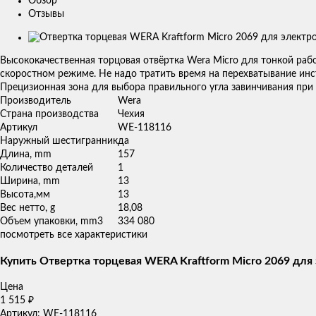
Обзор
Отзывы
Изображения
товаров
Высококачественная торцовая отвёртка Wera Micro для тонкой раб
скоростном режиме. Не надо тратить время на перехватывание инс
Прецизионная зона для выбора правильного угла завинчивания при
Производитель
Wera
Страна производства
Чехия
Артикул
WE-118116
Наружный шестигранник
да
Длина, mm
157
Количество деталей
1
Ширина, mm
13
Высота,мм
13
Вес нетто, g
18,08
Объем упаковки, mm3
334 080
посмотреть все характеристики
Купить Отвертка торцевая WERA Kraftform Micro 2069 для 
Цена
1 515
₽
Артикул: WE-118116