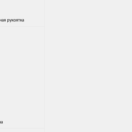
ая рукоятка
на