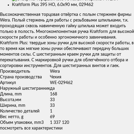
Изображения
товаров
Высококачественная торцовая отвёртка с полым стержнем фирмы
Wera. Полый стержень для работы с резьбовыми шпильками, т.к.
проходящая сквозь навинченную гайку шпилька может входить
только в полость. Многокомпонентная ручка Kraftform для высокой
скорости работы и особенно эргономичного завинчивания.
Kraftform Plus: твердые зоны ручки для высокой скорости работы, в
то время как мягкие зоны ручки обеспечивают передачу больших
моментов силы. С шестигранным краем ручки для защиты от
перекатывания. С маркировкой ручки для облегчённого отбора и
сортировки инструментов. Для шестигранных винтов и гаек.
Производитель
Wera
Страна производства
Чехия
Артикул
WE-029462
Наружный шестигранник
да
Длина, mm
168
Высота,мм
33
Ширина, mm
33
Количество деталей
1
Вес нетто, g
69
Объем упаковки, mm3
1 337 120
посмотреть все характеристики