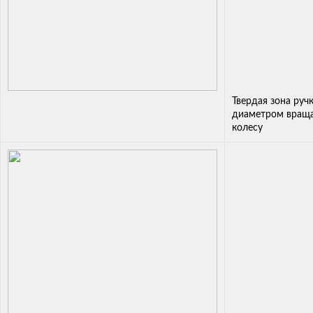
Твердая зона руч
диаметром враща
колесу