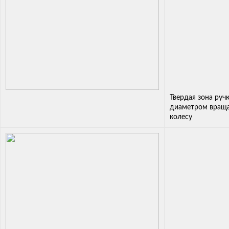
Твердая зона руч
диаметром враща
колесу