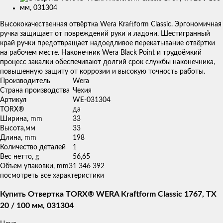
Изображения
товаров
Высококачественная отвёртка Wera Kraftform Classic. Эргономичная
ручка защищает от повреждений руки и ладони. Шестигранный
край ручки предотвращает надоедливое перекатывание отвёртки
на рабочем месте. Наконечник Wera Black Point и трудоёмкий
процесс закалки обеспечивают долгий срок службы наконечника,
повышенную защиту от коррозии и высокую точность работы.
Производитель
Wera
Страна производства
Чехия
Артикул
WE-031304
TORX®
да
Ширина, mm
33
Высота,мм
33
Длина, mm
198
Количество деталей
1
Вес нетто, g
56,65
Объем упаковки, mm3
1 346 392
посмотреть все характеристики
Купить Отвертка TORX® WERA Kraftform Classic 1767, TX
20 / 100 мм, 031304