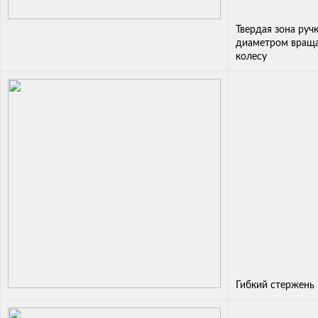
Твердая зона руч
диаметром враща
колесу
Гибкий стержень