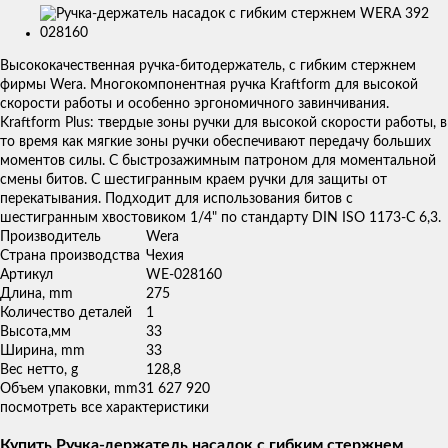
Изображения
товаров
Высококачественная ручка-битодержатель, с гибким стержнем
фирмы Wera. Многокомпонентная ручка Kraftform для высокой
скорости работы и особенно эргономичного завинчивания.
Kraftform Plus: твердые зоны ручки для высокой скорости работы, в
то время как мягкие зоны ручки обеспечивают передачу больших
моментов силы. С быстрозажимным патроном для моментальной
смены битов. С шестигранным краем ручки для защиты от
перекатывания. Подходит для использования битов с
шестигранным хвостовиком 1/4" по стандарту DIN ISO 1173-C 6,3.
Производитель
Wera
Страна производства
Чехия
Артикул
WE-028160
Длина, mm
275
Количество деталей
1
Высота,мм
33
Ширина, mm
33
Вес нетто, g
128,8
Объем упаковки, mm3
1 627 920
посмотреть все характеристики
Купить Ручка-держатель насадок с гибким стержнем