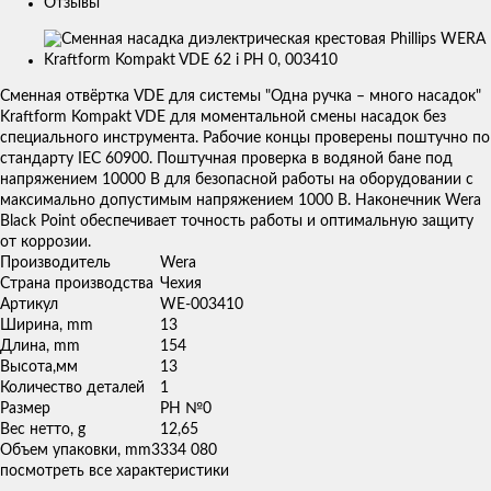
Отзывы
Изображения
товаров
Сменная отвёртка VDE для системы "Одна ручка – много насадок"
Kraftform Kompakt VDE для моментальной смены насадок без
специального инструмента. Рабочие концы проверены поштучно по
стандарту IEC 60900. Поштучная проверка в водяной бане под
напряжением 10000 В для безопасной работы на оборудовании с
максимально допустимым напряжением 1000 В. Наконечник Wera
Black Point обеспечивает точность работы и оптимальную защиту
от коррозии.
Производитель
Wera
Страна производства
Чехия
Артикул
WE-003410
Ширина, mm
13
Длина, mm
154
Высота,мм
13
Количество деталей
1
Размер
PH №0
Вес нетто, g
12,65
Объем упаковки, mm3
334 080
посмотреть все характеристики