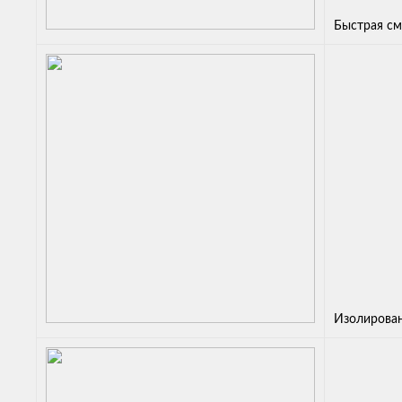
Быстрая см
Изолирован