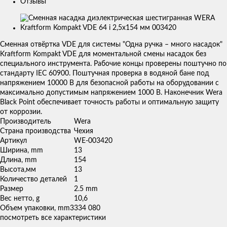
Отзывы
Изображения
товаров
Сменная отвёртка VDE для системы "Одна ручка – много насадок"
Kraftform Kompakt VDE для моментальной смены насадок без
специального инструмента. Рабочие концы проверены поштучно по
стандарту IEC 60900. Поштучная проверка в водяной бане под
напряжением 10000 В для безопасной работы на оборудовании с
максимально допустимым напряжением 1000 В. Наконечник Wera
Black Point обеспечивает точность работы и оптимальную защиту
от коррозии.
Производитель
Wera
Страна производства
Чехия
Артикул
WE-003420
Ширина, mm
13
Длина, mm
154
Высота,мм
13
Количество деталей
1
Размер
2.5 mm
Вес нетто, g
10,6
Объем упаковки, mm3
334 080
посмотреть все характеристики