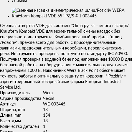
Отзывы
Изображения
товаров
Сменная отвёртка VDE для системы "Одна ручка – много насадок"
Kraftform Kompakt VDE для моментальной смены насадок без
специального инструмента. Комбинированный профиль "шлиц
/Pozidriv*, прежде всего для работы с присоединительными
зажимами, предохранительными коробками, переключателями,
реле. Инструменты проверены поштучно по стандарту IEC 60900.
Поштучная проверка в водяной бане под напряжением 10000 В для
безопасной работы на оборудовании с максимально допустимым
напряжением 1000 В. Наконечник Wera Black Point обеспечивает
точность работы и оптимальную защиту от коррозии. * Pozidriv =
зарегистрированный товарный знак фирмы European Industrial
Service Ltd.
Производитель
Wera
Страна производства
Чехия
Артикул
WE-003445
Ширина, mm
13
Длина, mm
154
Высота,мм
13
Количество деталей
1