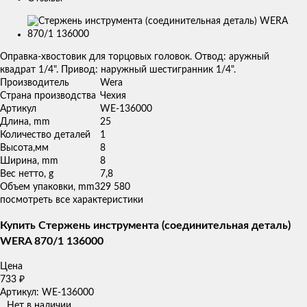
Изображения
товаров
Оправка-хвостовик для торцовых головок. Отвод: аружный
квадрат 1/4". Привод: наружный шестигранник 1/4".
Производитель
Wera
Страна производства
Чехия
Артикул
WE-136000
Длина, mm
25
Количество деталей
1
Высота,мм
8
Ширина, mm
8
Вес нетто, g
7,8
Объем упаковки, mm3
29 580
посмотреть все характеристики
Купить Стержень инструмента (соединительная деталь)
WERA 870/1 136000
Цена
733
₽
Артикул: WE-136000
Нет в наличии