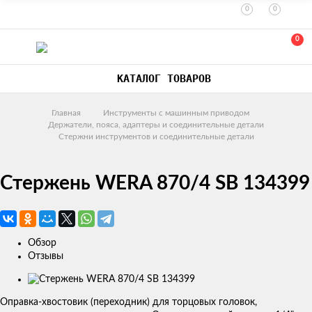
0
0
0
КАТАЛОГ ТОВАРОВ
Главная
Инструменты с машинным приводом
Держатели, пояса, адаптеры и соединительные детали
Стержни инструментов и соединительные детали
Стержень WERA 870/4 SB 134399
Обзор
Отзывы
Изображения
товаров
Оправка-хвостовик (переходник) для торцовых головок,