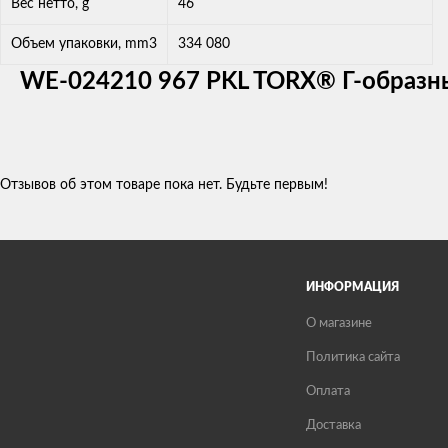
Вес нетто, g
46
Объем упаковки, mm3
334 080
WE-024210 967 PKL TORX® Г-образные
Отзывов об этом товаре пока нет. Будьте первым!
ИНФОРМАЦИЯ
О магазине
Политика сайта
Оплата
Доставка