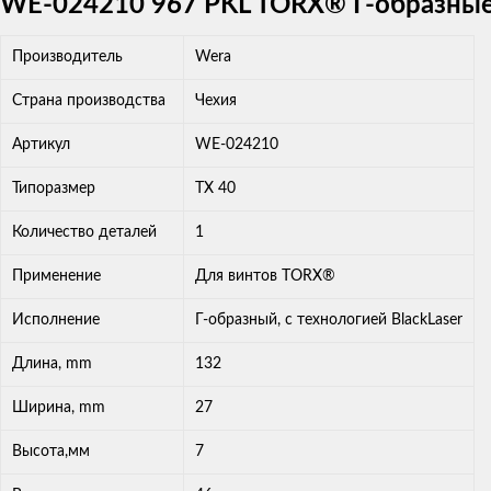
WE-024210 967 PKL TORX® Г-образные к
Производитель
Wera
Страна производства
Чехия
Артикул
WE-024210
Типоразмер
TX 40
Количество деталей
1
Применение
Для винтов TORX®
Исполнение
Г-образный, с технологией BlackLaser
Длина, mm
132
Ширина, mm
27
Высота,мм
7