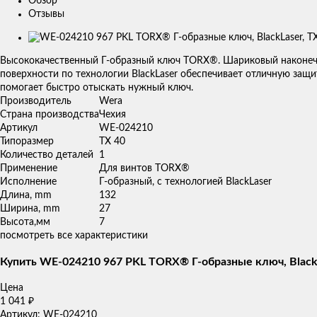
Обзор
Отзывы
Изображения
товаров
Высококачественный Г-образный ключ TORX®. Шариковый наконечн
поверхности по технологии BlackLaser обеспечивает отличную защит
помогает быстро отыскать нужный ключ.
Производитель
Wera
Страна производства
Чехия
Артикул
WE-024210
Типоразмер
TX 40
Количество деталей
1
Применение
Для винтов TORX®
Исполнение
Г-образный, с технологией BlackLaser
Длина, mm
132
Ширина, mm
27
Высота,мм
7
посмотреть все характеристики
Купить WE-024210 967 PKL TORX® Г-образные ключ, BlackL
Цена
1 041
₽
Артикул: WE-024210