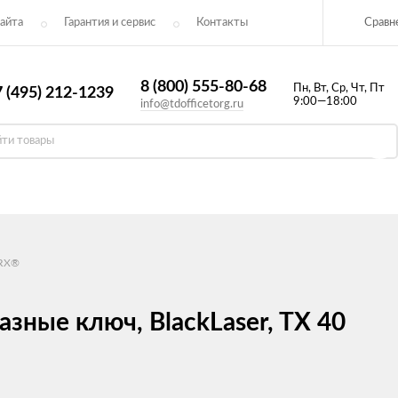
Сравн
айта
Гарантия и сервис
Контакты​
8 (800) 555-80-68
Пн, Вт, Ср, Чт, Пт
 (495) 212-1239
9:00—18:00
info@tdofficetorg.ru
ORX®
ные ключ, BlackLaser, TX 40