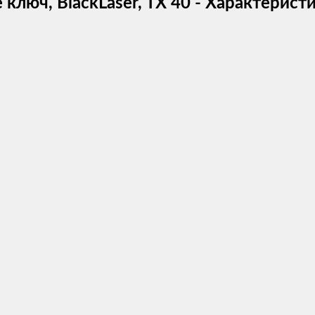
люч, BlackLaser, TX 40 - Характерист