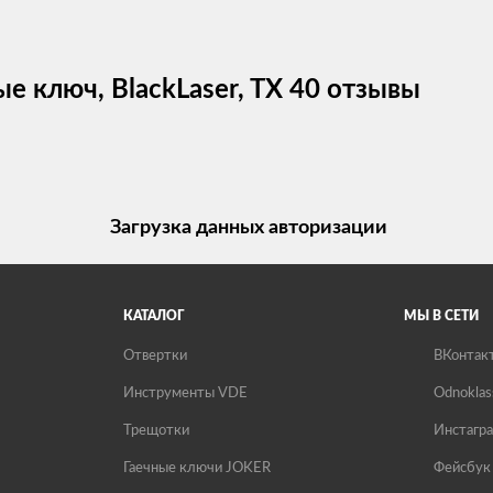
 ключ, BlackLaser, TX 40 отзывы
Загрузка данных авторизации
КАТАЛОГ
МЫ В СЕТИ
Отвертки
ВКонтак
Инструменты VDE
Odnoklas
Трещотки
Инстагр
Гаечные ключи JOKER
Фейсбук