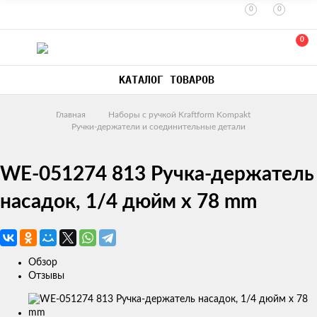
0
0
0
КАТАЛОГ ТОВАРОВ
Главная
Наборы с ручкой Kraftform Kompakt
Ручки-держатели и соединительные детали
WE-051274 813 Ручка-держатель
насадок, 1/4 дюйм x 78 mm
Обзор
Отзывы
Изображения