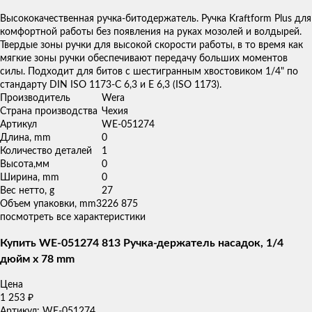
товаров
Высококачественная ручка-битодержатель. Ручка Kraftform Plus для
комфортной работы без появления на руках мозолей и волдырей.
Твердые зоны ручки для высокой скорости работы, в то время как
мягкие зоны ручки обеспечивают передачу больших моментов
силы. Подходит для битов с шестигранным хвостовиком 1/4" по
стандарту DIN ISO 1173-C 6,3 и E 6,3 (ISO 1173).
Производитель
Wera
Страна производства
Чехия
Артикул
WE-051274
Длина, mm
0
Количество деталей
1
Высота,мм
0
Ширина, mm
0
Вес нетто, g
27
Объем упаковки, mm3
226 875
посмотреть все характеристики
Купить WE-051274 813 Ручка-держатель насадок, 1/4
дюйм x 78 mm
Цена
1 253
₽
Артикул: WE-051274