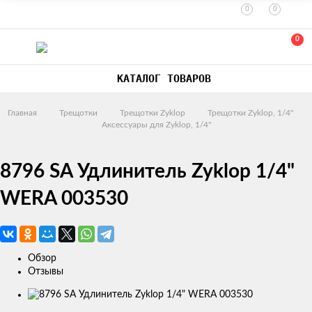
0
0
0
КАТАЛОГ ТОВАРОВ
Главная
Трещотки
Трещотки Zyklop
Трещотки Zyklop, 1/4"
Аксессуары для Zyklop, 1/4"
8796 SA Удлинитель Zyklop 1/4"
WERA 003530
Обзор
Отзывы
Изображения