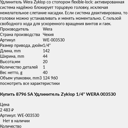
товаров
Удлинитель Wera Zyklop со стопором flexible-lock: активированная
система надёжно блокирует торцовую головку, исключая
нежелательное слетание насадки. Если система деактивирована, то
головки можно устанавливать и менять моментально. С гильзой
свободного хода для ускоренного вращения винтов и гаек.
Производитель
Wera
Страна производства
Чехия
Артикул
WE-003530
Размер привода, дюйм
1/4"
Длина, mm
142
Ширина, mm
44
Высота,мм
20
Количество деталей
1
Вес нетто, g
40
Объем упаковки, mm3
124 960
посмотреть все характеристики
Купить 8796 SA Удлинитель Zyklop 1/4" WERA 003530
Цена
2 483
₽
Артикул: WE-003530
Нет в наличии
Количество