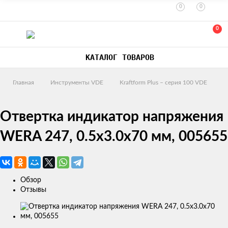
0
0
0
КАТАЛОГ ТОВАРОВ
Главная
Инструменты VDE
Kraftform Plus – серия 100 VDE
Отвертка индикатор напряжения
WERA 247, 0.5x3.0x70 мм, 005655
Обзор
Отзывы
Изображения
товаров