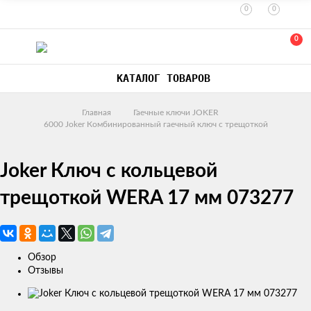
0
0
0
КАТАЛОГ ТОВАРОВ
Главная
Гаечные ключи JOKER
6000 Joker Комбинированный гаечный ключ с трещоткой
Joker Ключ с кольцевой
трещоткой WERA 17 мм 073277
Обзор
Отзывы
Изображения