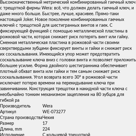
товаров
Высококачественный метрический комбинированный гаечный ключ
с трещоткой фирмы Wera: всё, что должен делать гаечный ключ, и
даже много больше. Быстрее, лучше, красивее. Прямо-таки
настоящий Joker. Новое поколение комбинированных гаечных
ключей с трещоткой для шестигранных винтов и гаек. С
фиксирующей функцией с помощью металлической пластины в
рожковой части, которая снижает риск потерять винт или гайку.
Сменная металлическая пластина в рожковой части своими
сверхтвердыми зубцами фиксирует винты и гайки и снижает риск
их соскальзывания. Имеющийся упор может предотвратить
соскальзывание ключа вниз с головки винта и позволяет приложить
большее усилие. Форма двойного шестигранника обеспечивает
плотный обхват винта или гайки и тем самым снижает риск
соскальзывания. Угол возврата всего 30° в рожковой части
исключает потерю времени на перекидывание ключа при
завинчивании. Конструкция трещотки в накидной части ключа с
необычайно тонким механизмом зацепления на 80 зубцов для
гибкой ра
Производитель
Wera
Артикул
WE-073277
Страна производства
Чехия
Размер
17
Длина, mm
224
Исполнение
С кольцевой трещоткой